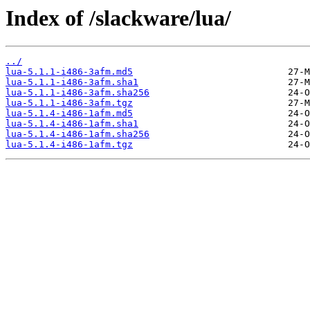
Index of /slackware/lua/
../
lua-5.1.1-i486-3afm.md5
lua-5.1.1-i486-3afm.sha1
lua-5.1.1-i486-3afm.sha256
lua-5.1.1-i486-3afm.tgz
lua-5.1.4-i486-1afm.md5
lua-5.1.4-i486-1afm.sha1
lua-5.1.4-i486-1afm.sha256
lua-5.1.4-i486-1afm.tgz